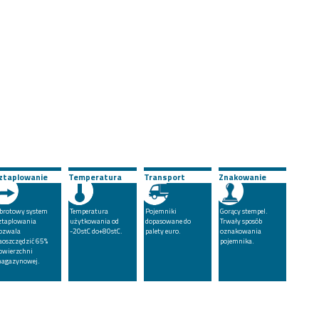
ztaplowanie
Temperatura
Transport
Znakowanie
brotowy system
Temperatura
Pojemniki
Gorący stempel.
ztaplowania
użytkowania od
dopasowane do
Trwały sposób
ozwala
-20stC do+80stC.
palety euro.
oznakowania
aoszczędzić 65%
pojemnika.
owierzchni
agazynowej.