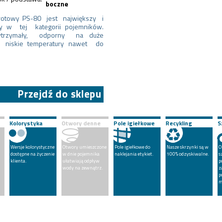
boczne
rotowy PS-80 jest największy i
zy w tej kategorii pojemników.
ytrzymały, odporny na duże
i niskie temperatury nawet do
Przejdź do sklepu
Kolorystyka
Otwory denne
Pole igiełkowe
Recykling
S
Wersje kolorystyczne
Otwory umieszczone
Pole igiełkowe do
Nasze skrzynki są w
O
dostępne na życzenie
w dnie pojemnika
naklejania etykiet.
100% odzyskiwalne.
s
klienta.
ułatwiają odpływ
p
wody na zewnątrz.
z
p
m