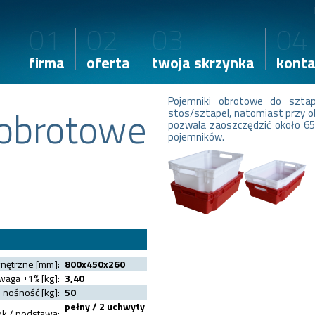
01
02
03
04
firma
oferta
twoja skrzynka
konta
Pojemniki obrotowe do sztap
 obrotowe
stos/sztapel, natomiast przy ob
pozwala zaoszczędzić około 65
pojemników.
nętrzne [mm]:
800x450x260
waga ±1% [kg]:
3,40
nośność [kg]:
50
pełny / 2 uchwyty
k / podstawa: