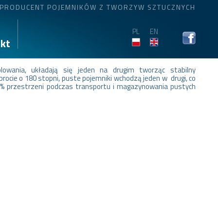
PRODUCENT POJEMNIKÓW Z TWORZYW SZTUCZNYCH
PL
EN
kt
lowania, układają się jeden na drugim tworząc stabilny
rocie o 180 stopni, puste pojemniki wchodzą jeden w drugi, co
% przestrzeni podczas transportu i magazynowania pustych