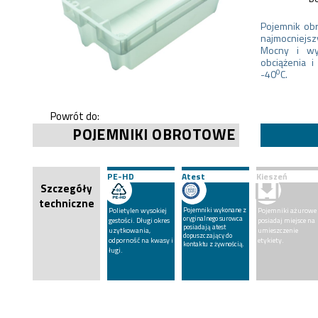
Pojemnik ob
najmocniejs
Mocny i w
obciążenia 
0
-40
C.
Powrót do:
POJEMNIKI OBROTOWE
PE-HD
Atest
Kieszeń
Szczegóły
techniczne
Polietylen wysokiej
Pojemniki wykonane z
Pojemniki ażurowe
oryginalnego surowca
gestości. Długi okres
posiadaj miejsce na
posiadają atest
uzytkowania,
umieszczenie
dopuszczający do
odporność na kwasy i
etykiety.
kontaktu z żywnością.
ługi.